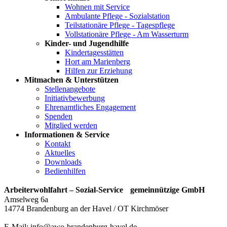
Wohnen mit Service
Ambulante Pflege - Sozialstation
Teilstationäre Pflege - Tagespflege
Vollstationäre Pflege - Am Wasserturm
Kinder- und Jugendhilfe
Kindertagesstätten
Hort am Marienberg
Hilfen zur Erziehung
Mitmachen & Unterstützen
Stellenangebote
Initiativbewerbung
Ehrenamtliches Engagement
Spenden
Mitglied werden
Informationen & Service
Kontakt
Aktuelles
Downloads
Bedienhilfen
Arbeiterwohlfahrt – Sozial-Service gemeinnützige GmbH
Amselweg 6a
14774 Brandenburg an der Havel / OT Kirchmöser
E-Mail: info@awo-brandenburg-havel.de