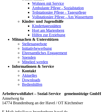
Wohnen mit Service
Ambulante Pflege - Sozialstation
Teilstationäre Pflege - Tagespflege
Vollstationäre Pflege - Am Wasserturm
Kinder- und Jugendhilfe
Kindertagesstätten
Hort am Marienberg
Hilfen zur Erziehung
Mitmachen & Unterstützen
Stellenangebote
Initiativbewerbung
Ehrenamtliches Engagement
Spenden
Mitglied werden
Informationen & Service
Kontakt
Aktuelles
Downloads
Bedienhilfen
Arbeiterwohlfahrt – Sozial-Service gemeinnützige GmbH
Amselweg 6a
14774 Brandenburg an der Havel / OT Kirchmöser
E-Mail: info@awo-brandenburg-havel.de